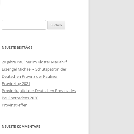
POLEN
SLOWAKEI
Suchen
nach:
SÜDAFRIKA
TSCHECHISCHE REPUBLIK
NEUESTE BEITRÄGE
UKRAINE
20 Jahre Pauliner im Kloster Mariahilf
Erzengel Michael – Schutzpatron der
UNGARN
Deutschen Provinz der Pauliner
VEREINIGTE STAATEN
Provinztag 2021
Provinzkapitel der Deutschen Provinz des
WEISSRUSSLAND
Paulinerordens 2020
Provinztreffen
NEUESTE KOMMENTARE