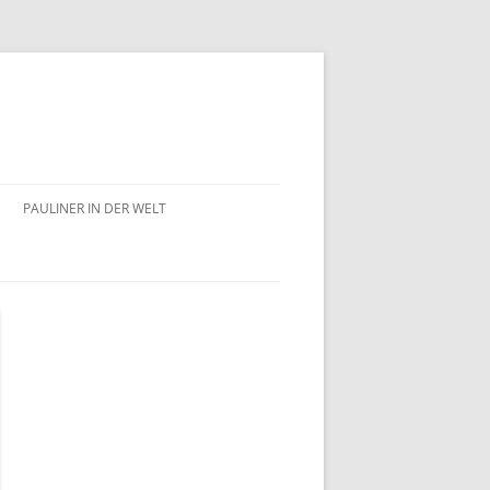
PAULINER IN DER WELT
AUSTRALIEN
GROSSBRITANNIEN
ITALIEN
KAMERUN
KROATIEN
LETTLAND