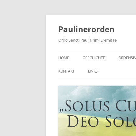
Zum
Inhalt
springen
Paulinerorden
Ordo Sancti Pauli Primi Eremitae
HOME
GESCHICHTE
ORDENSP
DER PAULINERORDEN HEUTE
AUS DER 
KONTAKT
LINKS
HIERON
ORDENSGESCHICHTE
DER OR
ORDENSNAME
WAPPEN UND FAHNE