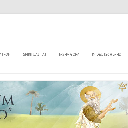
ATRON
SPIRITUALITÄT
JASNA GORA
IN DEUTSCHLAND
VITA PAULI DES HL.
SCHWARZE MADONNA
MAINBURG
YMUS
ERDING
DENSPATRON
PASSAU
TODTMOOS