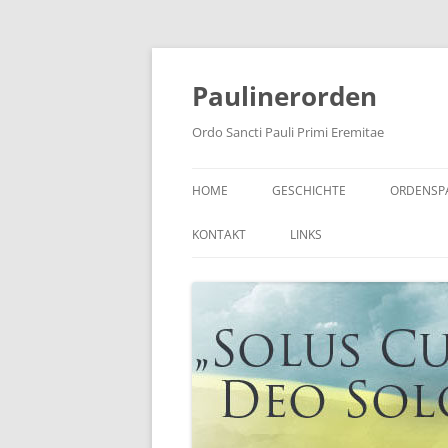
Zum
Inhalt
springen
Paulinerorden
Ordo Sancti Pauli Primi Eremitae
HOME
GESCHICHTE
ORDENSP
DER PAULINERORDEN HEUTE
AUS DER 
KONTAKT
LINKS
HIERON
ORDENSGESCHICHTE
DER OR
ORDENSNAME
WAPPEN UND FAHNE