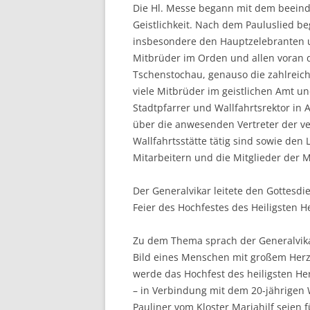
Die Hl. Messe begann mit dem beeind
Geistlichkeit. Nach dem Pauluslied b
insbesondere den Hauptzelebranten un
Mitbrüder im Orden und allen voran 
Tschenstochau, genauso die zahlreich
viele Mitbrüder im geistlichen Amt u
Stadtpfarrer und Wallfahrtsrektor in Al
über die anwesenden Vertreter der ve
Wallfahrtsstätte tätig sind sowie den
Mitarbeitern und die Mitglieder der 
Der Generalvikar leitete den Gottesdi
Feier des Hochfestes des Heiligsten H
Zu dem Thema sprach der Generalvika
Bild eines Menschen mit großem Herz
werde das Hochfest des heiligsten He
– in Verbindung mit dem 20-jährigen W
Pauliner vom Kloster Mariahilf seien f