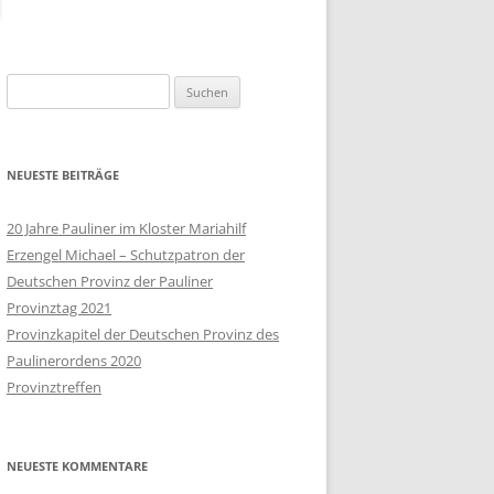
POLEN
SLOWAKEI
Suchen
nach:
SÜDAFRIKA
TSCHECHISCHE REPUBLIK
NEUESTE BEITRÄGE
UKRAINE
20 Jahre Pauliner im Kloster Mariahilf
Erzengel Michael – Schutzpatron der
UNGARN
Deutschen Provinz der Pauliner
VEREINIGTE STAATEN
Provinztag 2021
Provinzkapitel der Deutschen Provinz des
WEISSRUSSLAND
Paulinerordens 2020
Provinztreffen
NEUESTE KOMMENTARE