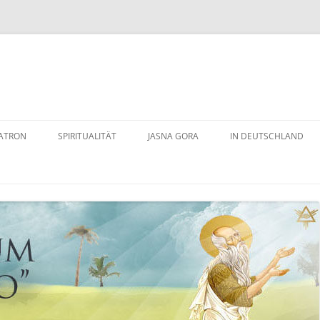
ATRON
SPIRITUALITÄT
JASNA GORA
IN DEUTSCHLAND
VITA PAULI DES HL.
SCHWARZE MADONNA
MAINBURG
YMUS
ERDING
DENSPATRON
PASSAU
TODTMOOS