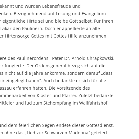
bekannt und würden Lebensfreude und
henken. Bezugnehmend auf Lesung und Evangelium
r eigentliche Hirte sei und bleibe Gott selbst. Für ihren
vikar den Paulinern. Doch er appellierte an alle
der Hirtensorge Gottes mit Gottes Hilfe anzunehmen
ere des Paulinerordens, Pater Dr. Arnold Chrapkowski,
er fungierte. Der Ordensgeneral bezog sich auf die
s nicht auf die Jahre ankomme, sondern darauf „dass
ineingelegt haben“. Auch bedankte er sich für alle
Passau erfahren hatten. Die Vorsitzende des
ammenarbeit von Kloster und Pfarrei. Zuletzt bedankte
e Mitfeier und lud zum Stehempfang im Wallfahrtshof
nd dem feierlichen Segen endete dieser Gottesdienst.
äum ohne das „Lied zur Schwarzen Madonna“ gefeiert