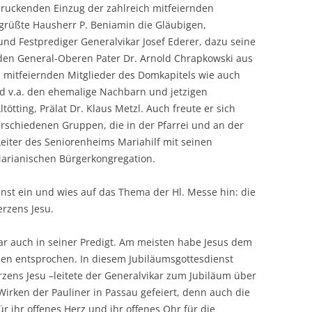
ruckenden Einzug der zahlreich mitfeiernden
egrüßte Hausherr P. Beniamin die Gläubigen,
d Festprediger Generalvikar Josef Ederer, dazu seine
den General-Oberen Pater Dr. Arnold Chrapkowski aus
 mitfeiernden Mitglieder des Domkapitels wie auch
nd v.a. den ehemalige Nachbarn und jetzigen
tötting, Prälat Dr. Klaus Metzl. Auch freute er sich
rschiedenen Gruppen, die in der Pfarrei und an der
 Leiter des Seniorenheims Mariahilf mit seinen
Marianischen Bürgerkongregation.
enst ein und wies auf das Thema der Hl. Messe hin: die
erzens Jesu.
r auch in seiner Predigt. Am meisten habe Jesus dem
en entsprochen. In diesem Jubiläumsgottesdienst
rzens Jesu –leitete der Generalvikar zum Jubiläum über
irken der Pauliner in Passau gefeiert, denn auch die
ür ihr offenes Herz und ihr offenes Ohr für die