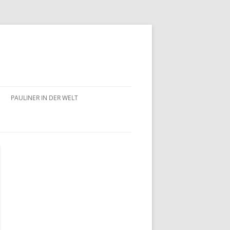
PAULINER IN DER WELT
AUSTRALIEN
GROSSBRITANNIEN
ITALIEN
KAMERUN
KROATIEN
LETTLAND